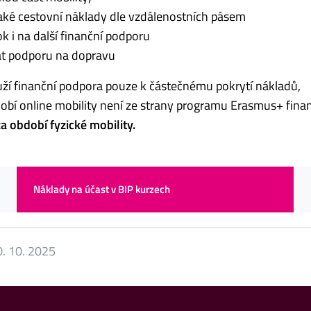
aké cestovní náklady dle vzdálenostních pásem
k i na další finanční podporu
t podporu na dopravu
ouží finanční podpora pouze k částečnému pokrytí nákladů,
dobí online mobility není ze strany programu Erasmus+ fina
a období fyzické mobility.
Náklady na účast v BIP kurzech
. 10. 2025