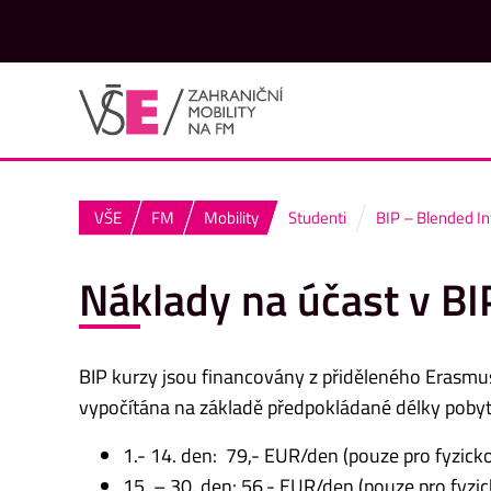
VŠE
FM
Mobility
Studenti
BIP – Blended I
Náklady na účast v BI
BIP kurzy jsou financovány z přiděleného Erasmu
vypočítána na základě předpokládané délky pobyt
1.- 14. den: 79,- EUR/den (pouze pro fyzicko
15. – 30. den: 56,- EUR/den (pouze pro fyzic