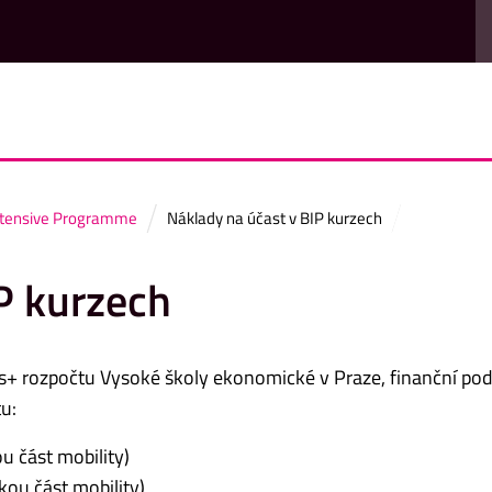
ntensive Programme
Náklady na účast v BIP kurzech
P kurzech
s+ rozpočtu Vysoké školy ekonomické v Praze, finanční pod
u:
u část mobility)
kou část mobility)