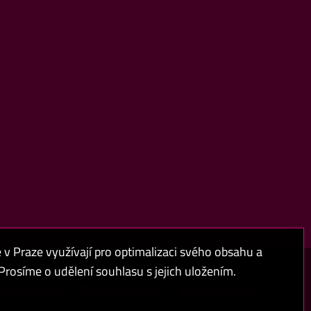
 Praze využívají pro optimalizaci svého obsahu a
rosíme o udělení souhlasu s jejich uložením.
sobních údajů
Přístupnost webu
Vysoký kontrast