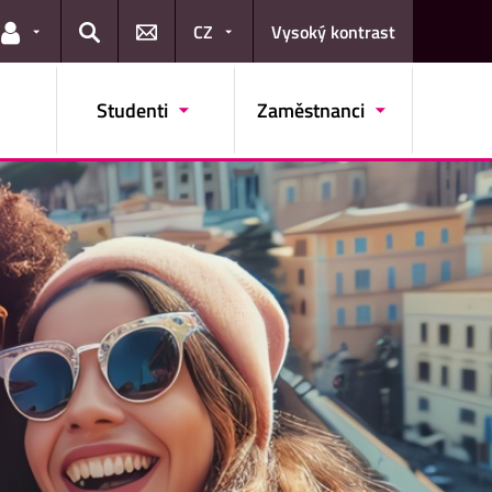
CZ
Vysoký kontrast
Odkazy pro uživatele
Hledat
Studenti
Zaměstnanci